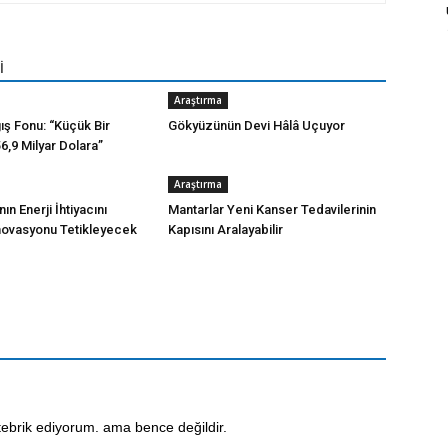
İ
Araştırma
ış Fonu: “Küçük Bir
Gökyüzünün Devi Hâlâ Uçuyor
6,9 Milyar Dolara”
Araştırma
n Enerji İhtiyacını
Mantarlar Yeni Kanser Tedavilerinin
İnovasyonu Tetikleyecek
Kapısını Aralayabilir
tebrik ediyorum. ama bence değildir.