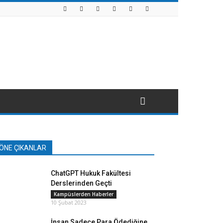
ÖNE ÇIKANLAR
ChatGPT Hukuk Fakültesi
Derslerinden Geçti
Kampüslerden Haberler
10 Şubat 2023
İnsan Sadece Para Ödediğine