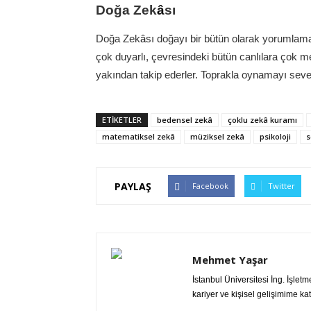
Doğa Zek
â
sı
Doğa Zek
â
sı doğayı bir bütün olarak yorumlama b
çok duyarlı, çevresindeki bütün canlılara çok mera
yakından takip ederler. Toprakla oynamayı sever
ETİKETLER
bedensel zekâ
çoklu zekâ kuramı
matematiksel zekâ
müziksel zekâ
psikoloji
s
PAYLAŞ
Facebook
Twitter
Mehmet Yaşar
İstanbul Üniversitesi İng. İşletm
kariyer ve kişisel gelişimime k