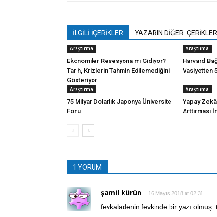
İLGİLİ İÇERİKLER
YAZARIN DİĞER İÇERİKLER
Araştırma
Araştırma
Ekonomiler Resesyona mı Gidiyor?
Harvard Bağ
Tarih, Krizlerin Tahmin Edilemediğini
Vasiyetten 5
Gösteriyor
Araştırma
Araştırma
75 Milyar Dolarlık Japonya Üniversite
Yapay Zekânı
Fonu
Arttırması 
1 YORUM
şamil kürün
16 Mayıs 2018 at 02:31
fevkaladenin fevkinde bir yazı olmuş. 