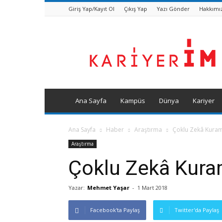
Giriş Yap/Kayıt Ol
Çıkış Yap
Yazı Gönder
Hakkımı
Kariyerim
Dergisi
Ana Sayfa
Kampüs
Dünya
Kariyer
Ana Sayfa
Haber
Araştırma
Çoklu Zekâ Kuram
Araştırma
Çoklu Zekâ Kura
Yazar:
Mehmet Yaşar
-
1 Mart 2018
Facebook'ta Paylaş
Twitter'da Paylaş