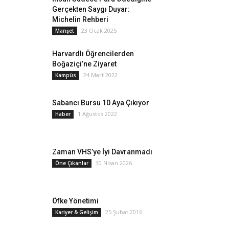
Gerçekten Saygı Duyar:
Michelin Rehberi
23 Ocak 2025
Manşet
Harvardlı Öğrencilerden
Boğaziçi’ne Ziyaret
24 Mart 2022
Kampüs
Sabancı Bursu 10 Aya Çıkıyor
1 Ağustos 2022
Haber
Zaman VHS’ye İyi Davranmadı
30 Nisan 2026
Öne Çıkanlar
Öfke Yönetimi
25 Şubat 2016
Kariyer & Gelişim