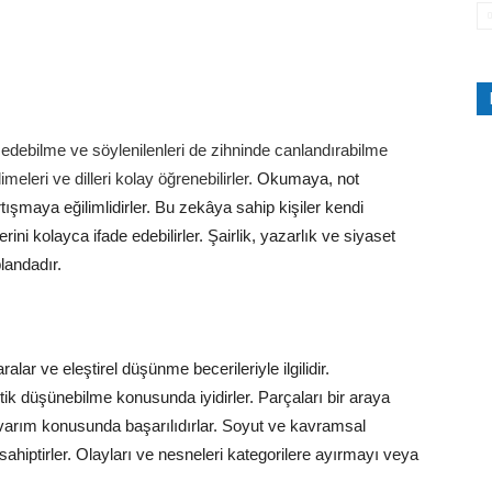
 edebilme ve söylenilenleri de zihninde canlandırabilme
imeleri ve dilleri kolay öğrenebilirler.
Okumaya, not
tışmaya eğilimlidirler. Bu zek
â
ya sahip kişiler kendi
ini kolayca ifade edebilirler. Şairlik, yazarlık ve siyaset
plandadır.
ar ve eleştirel düşünme becerileriyle ilgilidir.
tik düşünebilme konusunda iyidirler. Parçaları bir araya
arım konusunda başarılıdırlar.
Soyut ve kavramsal
hiptirler. Olayları ve nesneleri kategorilere ayırmayı veya