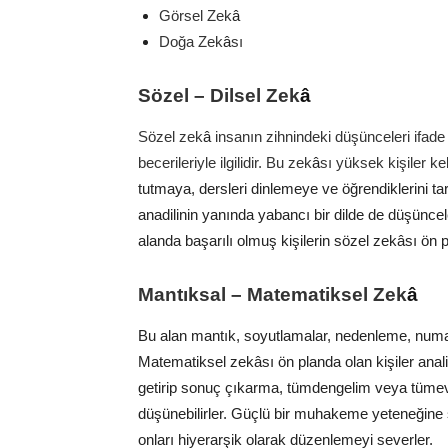
Görsel Zek
â
Doğa Zek
â
sı
Sözel – Dilsel Zek
â
Sözel zek
â
insanın zihnindeki düşünceleri ifade
becerileriyle ilgilidir. Bu zek
â
sı yüksek kişiler kel
tutmaya, dersleri dinlemeye ve öğrendiklerini tar
anadilinin yanında yabancı bir dilde de düşünceler
alanda başarılı olmuş kişilerin sözel zek
â
sı ön 
Mantıksal – Matematiksel Zek
â
Bu alan mantık, soyutlamalar, nedenleme, numaral
Matematiksel zekâsı ön planda olan kişiler anali
getirip sonuç çıkarma, tümdengelim veya tümev
düşünebilirler. Güçlü bir muhakeme yeteneğine sa
onları hiyerarşik olarak düzenlemeyi severler.