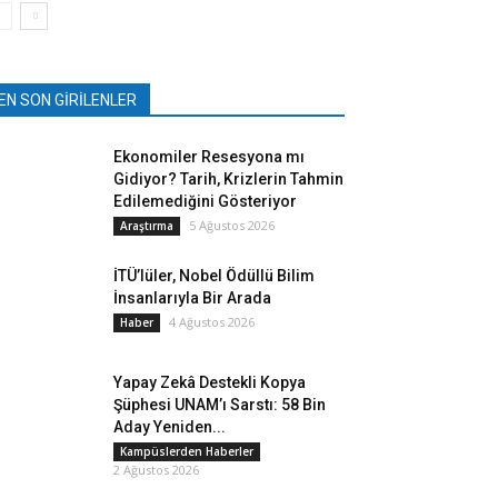
EN SON GİRİLENLER
Ekonomiler Resesyona mı
Gidiyor? Tarih, Krizlerin Tahmin
Edilemediğini Gösteriyor
5 Ağustos 2026
Araştırma
İTÜ’lüler, Nobel Ödüllü Bilim
İnsanlarıyla Bir Arada
4 Ağustos 2026
Haber
Yapay Zekâ Destekli Kopya
Şüphesi UNAM’ı Sarstı: 58 Bin
Aday Yeniden...
Kampüslerden Haberler
2 Ağustos 2026