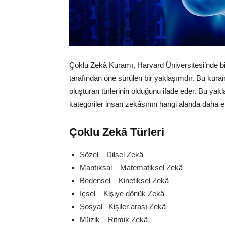
Çoklu
Z
ek
â
K
uramı, Harvard Üniversitesi’nde 
tarafından öne sürülen bir yaklaşımdır. Bu kur
oluşturan türlerinin olduğunu ifade eder. Bu ya
kategoriler insan zek
â
sının hangi alanda daha et
Çoklu Zek
â
Türleri
Sözel – Dilsel Zek
â
Mantıksal – Matematiksel Zek
â
Bedensel – Kinetiksel Zek
â
İçsel – Kişiye dönük Zek
â
Sosyal –Kişiler arası Zek
â
Müzik – Ritmik Zek
â