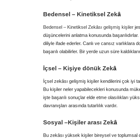
Bedensel – Kinetiksel Zek
â
Bedensel – Kinetiksel Zek
â
sı gelişmiş kişiler
je
düşüncelerini anlatma konusunda başarılıdırlar
.
diliyle ifade ederler. Canlı ve cansız varlıklara 
başarılı olabilirler. Bir yerde uzun süre kaldıkl
İçsel – Kişiye dönük Zek
â
İçsel zek
â
sı gelişmiş kişiler kendilerini çok iyi
Bu kişiler
neler yapabilecekleri konusunda mükem
işte başarılı sonuçlar elde etme olasılıkları yüks
davranışları arasında tutarlılık vardır.
Sosyal –Kişiler arası Zek
â
Bu zek
â
sı yüksek kişiler bireysel ve toplumsal dav