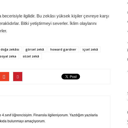
ecerisiyle ilgilidir.
Bu zek
âsı yüksek kişiler çevreye karşı
klıdırlar. Bitki yetiştirmeyi severler. İklim olaylarını
ler.
doğa zekâsı
görsel zekâ
howard gardner
içsel zekâ
osyal zeka
sözel zekâ
e 4.sınıf öğrencisiyim. Finansla ilgileniyorum. Yazdığım yazılarla
atkıda bulunmayı amaçlıyorum.