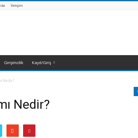
zda
İletişim
Girişimcilik
Kayıt/Giriş
ı Nedir?
mı Nedir?