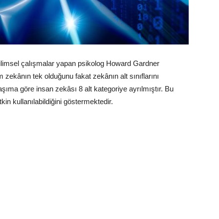
bilimsel çalışmalar yapan psikolog Howard Gardner
am zek
â
nın tek olduğunu
fakat
zek
â
nın alt sınıflarını
klaşıma göre insan zek
â
sı 8 alt kategoriye ayrılmıştır. Bu
kin kullanılabildiğini göstermektedir.