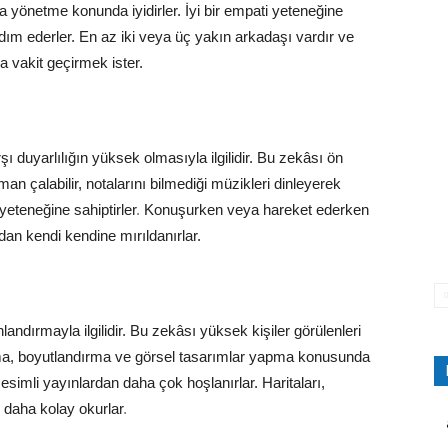
a yönetme konunda iyidirler.
İyi bir empati yeteneğine
dım ederler.
En az iki veya üç yakın arkadaşı vardır ve
la vakit geçirmek ister.
 duyarlılığın yüksek olmasıyla ilgili
dir
. Bu zekâsı ön
an çalabilir, notalarını bilmediği müzikleri dinleyerek
eteneğine sahiptirler
.
Konuşurken veya hareket ederken
madan kendi kendine mırıldanırlar.
ndırmayla ilgilidir. Bu zekâsı yüksek kişiler
görülenleri
dırma, boyutlandırma ve görsel tasarımlar yapma konusunda
esimli yayınlardan daha çok hoşlanırlar.
Haritaları,
n daha kolay okurlar
.