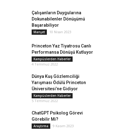
Çalışanların Duygularına
Dokunabilenler Dönüşümü
Başarabiliyor
10 Nisan 2023
Manşet
Princeton Yaz Tiyatrosu Canlı
Performansa Dönüşü Kutluyor
Kampüslerden Haberler
4 Temmuz 2022
Dünya Kuş Gözlemciliği
Yarışması Ödülü Princeton
Üniversitesi’ne Gidiyor
Kampüslerden Haberler
5 Temmuz 2022
ChatGPT Psikolog Görevi
Görebilir Mi?
9 Kasım 2023
Araştırma