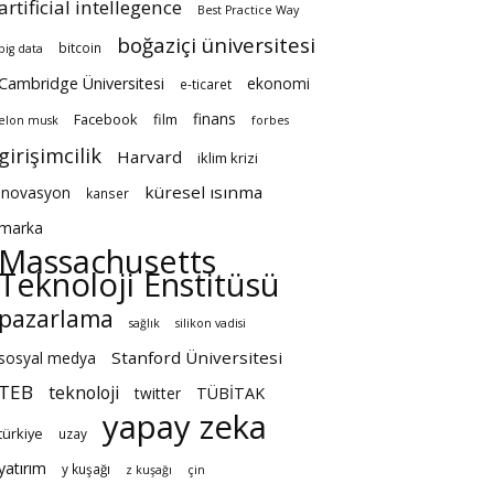
artificial intellegence
Best Practice Way
boğaziçi üniversitesi
bitcoin
big data
Cambridge Üniversitesi
ekonomi
e-ticaret
finans
Facebook
film
elon musk
forbes
girişimcilik
Harvard
iklim krizi
küresel ısınma
inovasyon
kanser
marka
Massachusetts
Teknoloji Enstitüsü
pazarlama
sağlık
silikon vadisi
Stanford Üniversitesi
sosyal medya
TEB
teknoloji
twitter
TÜBİTAK
yapay zeka
türkiye
uzay
yatırım
y kuşağı
z kuşağı
çin