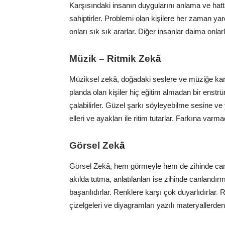
Karşısındaki insanın duygularını anlama ve hatt
sahiptirler.
Problemi olan kişilere her zaman yar
onları sık sık ararlar. Diğer insanlar daima onlar
Müzik – Ritmik Zek
â
Müziksel zekâ, doğadaki seslere ve müziğe karşı
planda olan kişiler hiç eğitim almadan bir enstrüm
çalabilirler.
Güzel şarkı söyleyebilme sesine ve y
elleri ve ayakları ile ritim tutarlar. Farkına var
Görsel Zek
â
Görsel Zek
â, hem görmeyle hem de zihinde canla
akılda tutma, anlatılanları ise zihinde canlan
başarılıdırlar.
Renklere karşı çok duyarlıdırlar
.
R
çizelgeleri ve diyagramları yazılı materyallerde