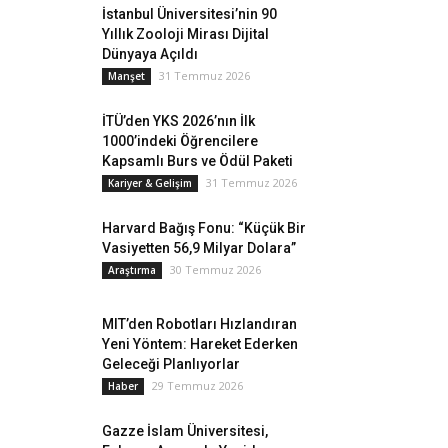
İstanbul Üniversitesi’nin 90
Yıllık Zooloji Mirası Dijital
Dünyaya Açıldı
31 Temmuz 2026
Manşet
İTÜ’den YKS 2026’nın İlk
1000’indeki Öğrencilere
Kapsamlı Burs ve Ödül Paketi
31 Temmuz 2026
Kariyer & Gelişim
Harvard Bağış Fonu: “Küçük Bir
Vasiyetten 56,9 Milyar Dolara”
30 Temmuz 2026
Araştırma
MIT’den Robotları Hızlandıran
Yeni Yöntem: Hareket Ederken
Geleceği Planlıyorlar
29 Temmuz 2026
Haber
Gazze İslam Üniversitesi,