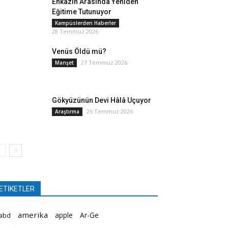
Enkazın Arasında Yeniden
Eğitime Tutunuyor
Kampüslerden Haberler
28 Temmuz 2026
Venüs Öldü mü?
27 Temmuz 2026
Manşet
Gökyüzünün Devi Hâlâ Uçuyor
26 Temmuz 2026
Araştırma
ETİKETLER
amerika
apple
Ar-Ge
abd