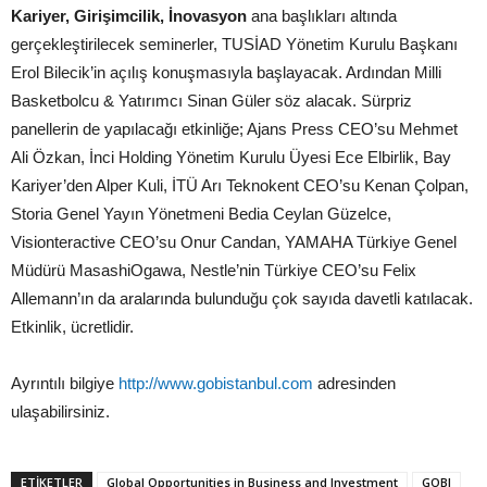
Kariyer, Girişimcilik, İnovasyon
ana başlıkları altında
gerçekleştirilecek seminerler, TUSİAD Yönetim Kurulu Başkanı
Erol Bilecik’in açılış konuşmasıyla başlayacak. Ardından Milli
Basketbolcu & Yatırımcı Sinan Güler söz alacak. Sürpriz
panellerin de yapılacağı etkinliğe; Ajans Press CEO’su Mehmet
Ali Özkan, İnci Holding Yönetim Kurulu Üyesi Ece Elbirlik, Bay
Kariyer’den Alper Kuli, İTÜ Arı Teknokent CEO’su Kenan Çolpan,
Storia Genel Yayın Yönetmeni Bedia Ceylan Güzelce,
Visionteractive CEO’su Onur Candan, YAMAHA Türkiye Genel
Müdürü MasashiOgawa, Nestle’nin Türkiye CEO’su Felix
Allemann’ın da aralarında bulunduğu çok sayıda davetli katılacak.
Etkinlik, ücretlidir.
Ayrıntılı bilgiye
http://www.gobistanbul.com
adresinden
ulaşabilirsiniz.
ETİKETLER
Global Opportunities in Business and Investment
GOBI