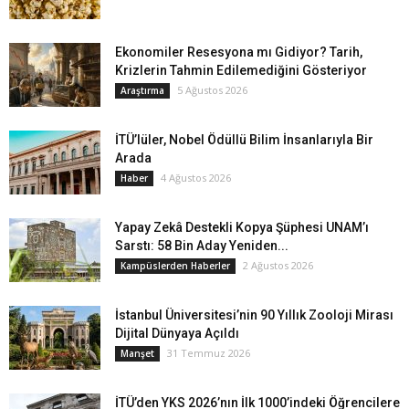
Ekonomiler Resesyona mı Gidiyor? Tarih,
Krizlerin Tahmin Edilemediğini Gösteriyor
5 Ağustos 2026
Araştırma
İTÜ’lüler, Nobel Ödüllü Bilim İnsanlarıyla Bir
Arada
4 Ağustos 2026
Haber
Yapay Zekâ Destekli Kopya Şüphesi UNAM’ı
Sarstı: 58 Bin Aday Yeniden...
2 Ağustos 2026
Kampüslerden Haberler
İstanbul Üniversitesi’nin 90 Yıllık Zooloji Mirası
Dijital Dünyaya Açıldı
31 Temmuz 2026
Manşet
İTÜ’den YKS 2026’nın İlk 1000’indeki Öğrencilere