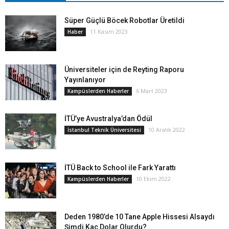
Süper Güçlü Böcek Robotlar Üretildi
11 Kasım 2023
Haber
Üniversiteler için de Reyting Raporu
Yayınlanıyor
6 Mart 2023
Kampüslerden Haberler
İTÜ’ye Avustralya’dan Ödül
10 Aralık 2022
İstanbul Teknik Üniversitesi
İTÜ Back to School ile Fark Yarattı
10 Ekim 2022
Kampüslerden Haberler
Deden 1980’de 10 Tane Apple Hissesi Alsaydı
Şimdi Kaç Dolar Olurdu?