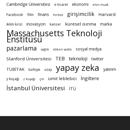
Cambridge Üniversitesi
ekonomi
e-ticaret
elon musk
girişimcilik
Harvard
finans
Facebook
film
forbes
küresel ısınma
inovasyon
marka
iklim krizi
kanser
Massachusetts Teknoloji
Enstitüsü
pazarlama
sosyal medya
sağlık
silikon vadisi
TEB
teknoloji
Stanford Üniversitesi
twitter
yapay zeka
TÜBİTAK
yatırım
türkiye
uzay
İngiltere
ümit leblebici
y kuşağı
z kuşağı
çin
İstanbul Üniversitesi
İTÜ