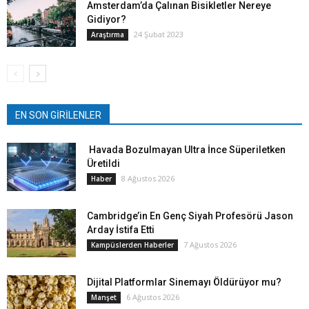
Amsterdam’da Çalınan Bisikletler Nereye
Gidiyor?
24 Şubat 2023
Araştırma
EN SON GİRİLENLER
Havada Bozulmayan Ultra İnce Süperiletken
Üretildi
8 Ağustos 2026
Haber
Cambridge’in En Genç Siyah Profesörü Jason
Arday İstifa Etti
7 Ağustos 2026
Kampüslerden Haberler
Dijital Platformlar Sinemayı Öldürüyor mu?
6 Ağustos 2026
Manşet