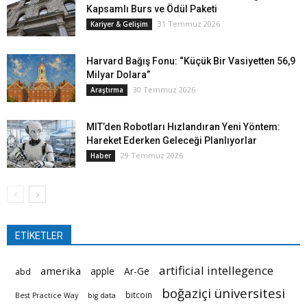
Kapsamlı Burs ve Ödül Paketi
31 Temmuz 2026
Kariyer & Gelişim
Harvard Bağış Fonu: “Küçük Bir Vasiyetten 56,9
Milyar Dolara”
30 Temmuz 2026
Araştırma
MIT’den Robotları Hızlandıran Yeni Yöntem:
Hareket Ederken Geleceği Planlıyorlar
29 Temmuz 2026
Haber
ETİKETLER
artificial intellegence
amerika
apple
Ar-Ge
abd
boğaziçi üniversitesi
bitcoin
Best Practice Way
big data