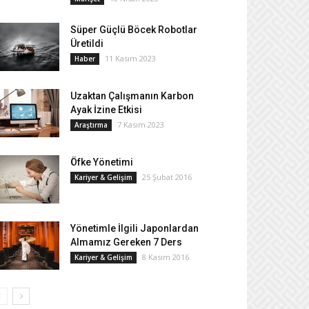
Süper Güçlü Böcek Robotlar
Üretildi
11 Kasım 2023
Haber
Uzaktan Çalışmanın Karbon
Ayak İzine Etkisi
7 Kasım 2023
Araştırma
Öfke Yönetimi
25 Şubat 2016
Kariyer & Gelişim
Yönetimle İlgili Japonlardan
Almamız Gereken 7 Ders
8 Kasım 2016
Kariyer & Gelişim