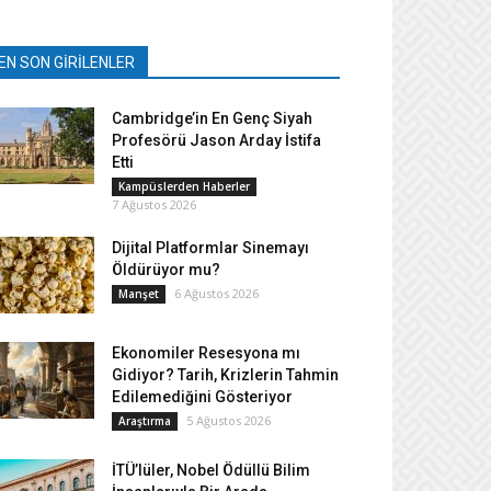
EN SON GİRİLENLER
Cambridge’in En Genç Siyah
Profesörü Jason Arday İstifa
Etti
Kampüslerden Haberler
7 Ağustos 2026
Dijital Platformlar Sinemayı
Öldürüyor mu?
6 Ağustos 2026
Manşet
Ekonomiler Resesyona mı
Gidiyor? Tarih, Krizlerin Tahmin
Edilemediğini Gösteriyor
5 Ağustos 2026
Araştırma
İTÜ’lüler, Nobel Ödüllü Bilim