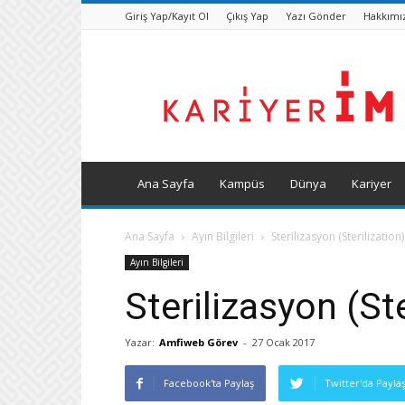
Giriş Yap/Kayıt Ol
Çıkış Yap
Yazı Gönder
Hakkımı
Kariyerim
Dergisi
Ana Sayfa
Kampüs
Dünya
Kariyer
Ana Sayfa
Ayın Bilgileri
Sterilizasyon (Sterilization)
Ayın Bilgileri
Sterilizasyon (Ste
Yazar:
Amfiweb Görev
-
27 Ocak 2017
Facebook'ta Paylaş
Twitter'da Payla