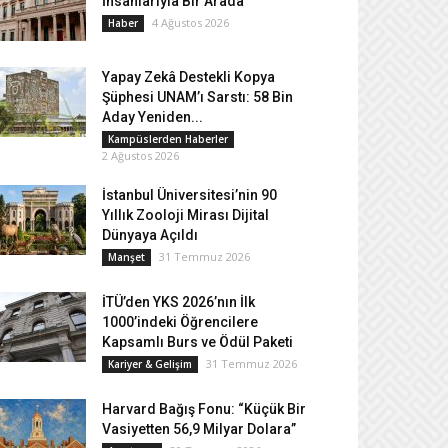
İnsanlarıyla Bir Arada
4 Ağustos 2026
Haber
Yapay Zekâ Destekli Kopya
Şüphesi UNAM’ı Sarstı: 58 Bin
Aday Yeniden...
Kampüslerden Haberler
2 Ağustos 2026
İstanbul Üniversitesi’nin 90
Yıllık Zooloji Mirası Dijital
Dünyaya Açıldı
31 Temmuz 2026
Manşet
İTÜ’den YKS 2026’nın İlk
1000’indeki Öğrencilere
Kapsamlı Burs ve Ödül Paketi
31 Temmuz 2026
Kariyer & Gelişim
Harvard Bağış Fonu: “Küçük Bir
Vasiyetten 56,9 Milyar Dolara”