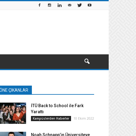
ÖNE ÇIKANLAR
İTÜ Back to School ile Fark
Yarattı
10 Ekim 2022
Kampüslerden Haberler
Noah Schnapp’in Üniversiteye