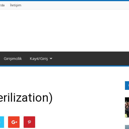
zda
İletişim
Girişimcilik
Kayıt/Giriş
rilization)
ş