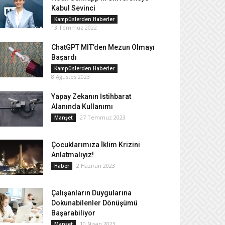
Kabul Sevinci
Kampüslerden Haberler
13 Temmuz 2022
ChatGPT MIT’den Mezun Olmayı
Başardı
Kampüslerden Haberler
8 Ağustos 2023
Yapay Zekanın İstihbarat
Alanında Kullanımı
27 Temmuz 2023
Manşet
Çocuklarımıza İklim Krizini
Anlatmalıyız!
2 Haziran 2023
Haber
Çalışanların Duygularına
Dokunabilenler Dönüşümü
Başarabiliyor
10 Nisan 2023
Manşet