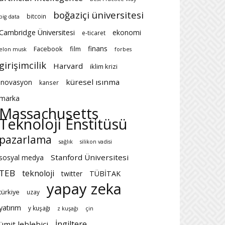
boğaziçi üniversitesi
bitcoin
big data
Cambridge Üniversitesi
ekonomi
e-ticaret
finans
Facebook
film
elon musk
forbes
girişimcilik
Harvard
iklim krizi
küresel ısınma
inovasyon
kanser
marka
Massachusetts
Teknoloji Enstitüsü
pazarlama
sağlık
silikon vadisi
Stanford Üniversitesi
sosyal medya
TEB
teknoloji
twitter
TÜBİTAK
yapay zeka
türkiye
uzay
yatırım
y kuşağı
z kuşağı
çin
İngiltere
ümit leblebici