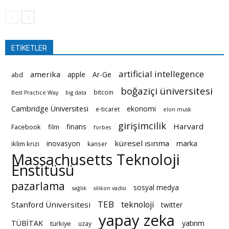
ETİKETLER
artificial intellegence
amerika
apple
Ar-Ge
abd
boğaziçi üniversitesi
bitcoin
Best Practice Way
big data
Cambridge Üniversitesi
ekonomi
e-ticaret
elon musk
girişimcilik
Harvard
finans
Facebook
film
forbes
küresel ısınma
inovasyon
marka
iklim krizi
kanser
Massachusetts Teknoloji
Enstitüsü
pazarlama
sosyal medya
sağlık
silikon vadisi
TEB
teknoloji
Stanford Üniversitesi
twitter
yapay zeka
TÜBİTAK
yatırım
türkiye
uzay