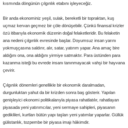
kısmında döngünün çılgınlık etabını işleyeceğiz.
Bir anda ekonominiz yeşil, sulak, bereketli bir topraktan, kuş
uçmaz kervan geçmez bir çöle dönüşebilir. Çünkü finansal krizler
özü itibarıyla ekonomik düzenin doğal felaketleridir. Bu felaketin
ana nedeni çılgınlık evresinde başlar. Doyumsuz insan yarını
yokmuşçasına saldırır, alır, satar, yatırım yapar. Ana amaç bire
aldığını ona, ona aldığını yirmiye satmaktır. Para üstünden para
kazanma isteği bu evrede insanı tanınmayacak vahşi bir hayvana
çevirir.
Çılgınlık dönemleri genellikle bir ekonomik daralmadan,
durgunluktan yahut da bir krizden sonra baş gösterir. Yapılan
genişleyici ekonomi politikalarıyla piyasa rahatlatılır, rahatlayan
piyasada yeni yatırımcılar, yeni sermaye sahipleri, piyasanın
gediklileri, kurtları bütün yapı taşları yeni yatımlar yaparlar. Güllük
gülistanlık, tozpembe bir piyasa imajı hâkimdir.