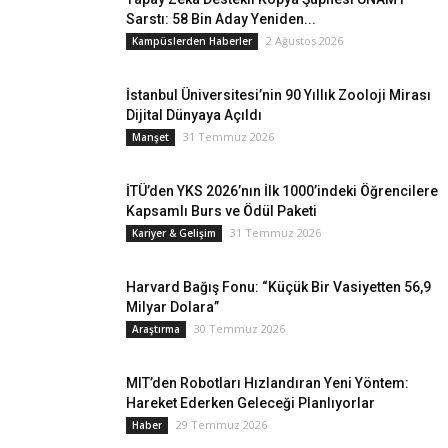
Sarstı: 58 Bin Aday Yeniden...
2 Ağustos 2026
Kampüslerden Haberler
İstanbul Üniversitesi’nin 90 Yıllık Zooloji Mirası
Dijital Dünyaya Açıldı
31 Temmuz 2026
Manşet
İTÜ’den YKS 2026’nın İlk 1000’indeki Öğrencilere
Kapsamlı Burs ve Ödül Paketi
31 Temmuz 2026
Kariyer & Gelişim
Harvard Bağış Fonu: “Küçük Bir Vasiyetten 56,9
Milyar Dolara”
30 Temmuz 2026
Araştırma
MIT’den Robotları Hızlandıran Yeni Yöntem:
Hareket Ederken Geleceği Planlıyorlar
29 Temmuz 2026
Haber