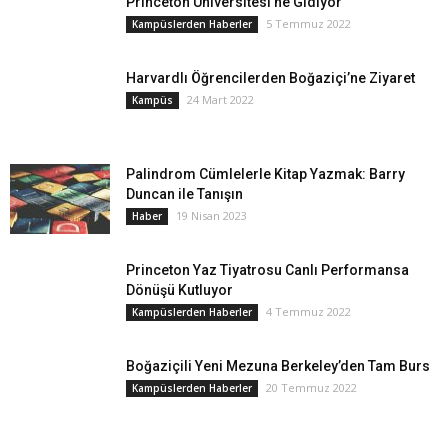
Princeton Üniversitesi’ne Gidiyor
5 Temmuz 2022
Kampüslerden Haberler
Harvardlı Öğrencilerden Boğaziçi’ne Ziyaret
24 Mart 2022
Kampüs
Palindrom Cümlelerle Kitap Yazmak: Barry
Duncan ile Tanışın
19 Nisan 2023
Haber
Princeton Yaz Tiyatrosu Canlı Performansa
Dönüşü Kutluyor
4 Temmuz 2022
Kampüslerden Haberler
Boğaziçili Yeni Mezuna Berkeley’den Tam Burs
20 Temmuz 2022
Kampüslerden Haberler