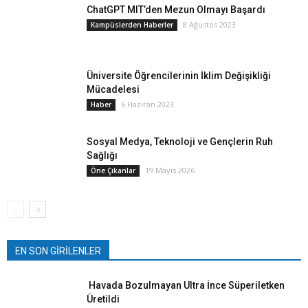
ChatGPT MIT’den Mezun Olmayı Başardı
8 Ağustos 2023
Kampüslerden Haberler
Üniversite Öğrencilerinin İklim Değişikliği
Mücadelesi
6 Haziran 2023
Haber
Sosyal Medya, Teknoloji ve Gençlerin Ruh
Sağlığı
19 Mayıs 2026
Öne Çıkanlar
EN SON GİRİLENLER
Havada Bozulmayan Ultra İnce Süperiletken
Üretildi