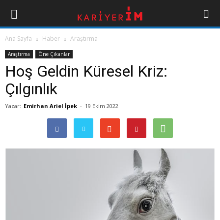
Ana Sayfa
Haber
Araştırma
Araştırma
Öne Çıkanlar
Hoş Geldin Küresel Kriz:
Çılgınlık
Yazar:
Emirhan Ariel İpek
-
19 Ekim 2022