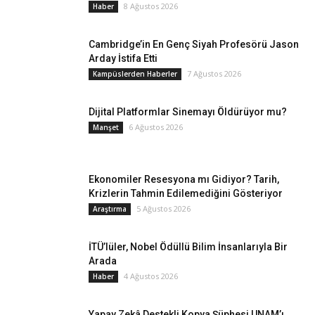
8 Ağustos 2026
Haber
Cambridge’in En Genç Siyah Profesörü Jason
Arday İstifa Etti
7 Ağustos 2026
Kampüslerden Haberler
Dijital Platformlar Sinemayı Öldürüyor mu?
6 Ağustos 2026
Manşet
Ekonomiler Resesyona mı Gidiyor? Tarih,
Krizlerin Tahmin Edilemediğini Gösteriyor
5 Ağustos 2026
Araştırma
İTÜ’lüler, Nobel Ödüllü Bilim İnsanlarıyla Bir
Arada
4 Ağustos 2026
Haber
Yapay Zekâ Destekli Kopya Şüphesi UNAM’ı