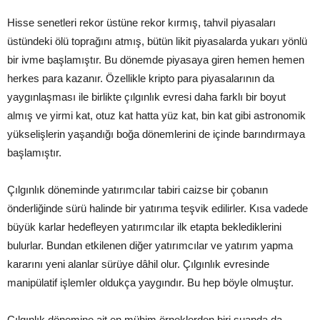
Hisse senetleri rekor üstüne rekor kırmış, tahvil piyasaları
üstündeki ölü toprağını atmış, bütün likit piyasalarda yukarı yönlü
bir ivme başlamıştır. Bu dönemde piyasaya giren hemen hemen
herkes para kazanır. Özellikle kripto para piyasalarının da
yaygınlaşması ile birlikte çılgınlık evresi daha farklı bir boyut
almış ve yirmi kat, otuz kat hatta yüz kat, bin kat gibi astronomik
yükselişlerin yaşandığı boğa dönemlerini de içinde barındırmaya
başlamıştır.
Çılgınlık döneminde yatırımcılar tabiri caizse bir çobanın
önderliğinde sürü halinde bir yatırıma teşvik edilirler. Kısa vadede
büyük karlar hedefleyen yatırımcılar ilk etapta beklediklerini
bulurlar. Bundan etkilenen diğer yatırımcılar ve yatırım yapma
kararını yeni alanlar sürüye dâhil olur. Çılgınlık evresinde
manipülatif işlemler oldukça yaygındır. Bu hep böyle olmuştur.
Çılgınlık dönemine ait en mühim örneklerden biri şuanda da