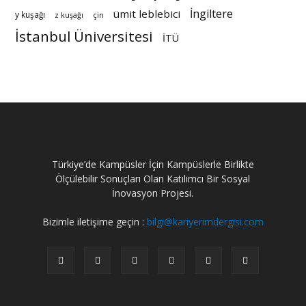
İngiltere
ümit leblebici
y kuşağı
z kuşağı
çin
İstanbul Üniversitesi
İTÜ
Türkiye’de Kampüsler İçin Kampüslerle Birlikte
Ölçülebilir Sonuçları Olan Katılımcı Bir Sosyal
İnovasyon Projesi.
Bizimle iletişime geçin :
bilgi@kariyerimdergisi.com