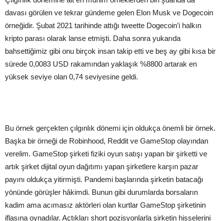
davası görülen ve tekrar gündeme gelen Elon Musk ve Dogecoin
örneğidir. Şubat 2021 tarihinde attığı tweette Dogecoin’i halkın
kripto parası olarak lanse etmişti. Daha sonra yukarıda
bahsettiğimiz gibi onu birçok insan takip etti ve beş ay gibi kısa bir
sürede 0,0083 USD rakamından yaklaşık %8800 artarak en
yüksek seviye olan 0,74 seviyesine geldi.
Bu örnek gerçekten çılgınlık dönemi için oldukça önemli bir örnek.
Başka bir örneği de Robinhood, Reddit ve GameStop olayından
verelim. GameStop şirketi fiziki oyun satışı yapan bir şirketti ve
artık şirket dijital oyun dağıtımı yapan şirketlere karşın pazar
payını oldukça yitirmişti. Pandemi başlarında şirketin batacağı
yönünde görüşler hâkimdi. Bunun gibi durumlarda borsaların
kadim ama acımasız aktörleri olan kurtlar GameStop şirketinin
iflasına oynadılar. Açtıkları short pozisyonlarla şirketin hisselerini