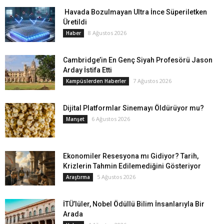
Havada Bozulmayan Ultra İnce Süperiletken
Üretildi
8 Ağustos 2026
Haber
Cambridge’in En Genç Siyah Profesörü Jason
Arday İstifa Etti
7 Ağustos 2026
Kampüslerden Haberler
Dijital Platformlar Sinemayı Öldürüyor mu?
6 Ağustos 2026
Manşet
Ekonomiler Resesyona mı Gidiyor? Tarih,
Krizlerin Tahmin Edilemediğini Gösteriyor
5 Ağustos 2026
Araştırma
İTÜ’lüler, Nobel Ödüllü Bilim İnsanlarıyla Bir
Arada