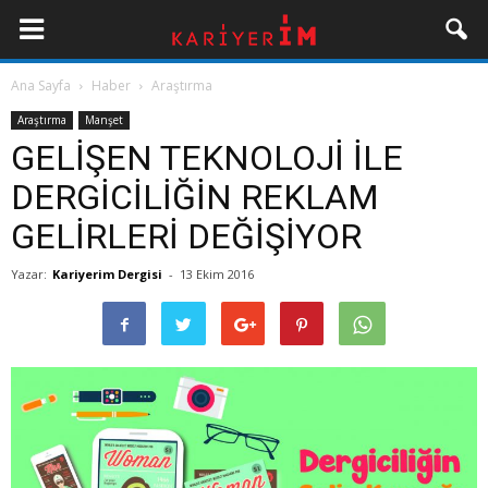
Ana Sayfa
Haber
Araştırma
Araştırma
Manşet
GELİŞEN TEKNOLOJİ İLE
DERGİCİLİĞİN REKLAM
GELİRLERİ DEĞİŞİYOR
Yazar:
Kariyerim Dergisi
-
13 Ekim 2016