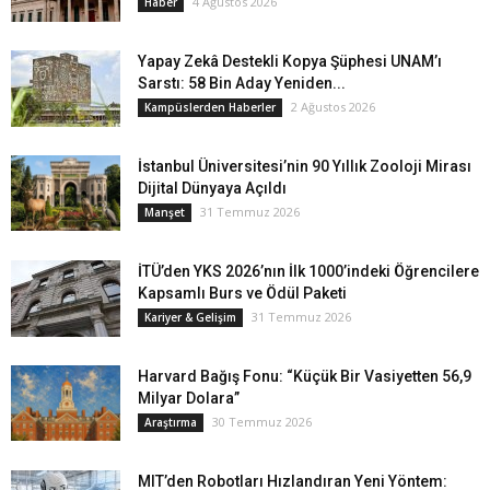
4 Ağustos 2026
Haber
Yapay Zekâ Destekli Kopya Şüphesi UNAM’ı
Sarstı: 58 Bin Aday Yeniden...
2 Ağustos 2026
Kampüslerden Haberler
İstanbul Üniversitesi’nin 90 Yıllık Zooloji Mirası
Dijital Dünyaya Açıldı
31 Temmuz 2026
Manşet
İTÜ’den YKS 2026’nın İlk 1000’indeki Öğrencilere
Kapsamlı Burs ve Ödül Paketi
31 Temmuz 2026
Kariyer & Gelişim
Harvard Bağış Fonu: “Küçük Bir Vasiyetten 56,9
Milyar Dolara”
30 Temmuz 2026
Araştırma
MIT’den Robotları Hızlandıran Yeni Yöntem: