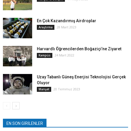
En Çok Kazandırmış Airdroplar
28 Mart 2023
Araştırma
Harvardlı Öğrencilerden Boğaziçi’ne Ziyaret
24 Mart 2022
Kampüs
Uzay Tabanlı Güneş Enerjisi Teknolojisi Gerçek
Oluyor
20 Temmuz 2023
Manşet
EN SON GİRİLENLER