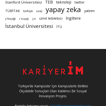
TEB
teknoloji
Stanford Üniversitesi
twitter
yapay zeka
TÜBİTAK
yatırım
türkiye
uzay
İngiltere
ümit leblebici
y kuşağı
z kuşağı
çin
İstanbul Üniversitesi
İTÜ
Türkiye’de Kampüsler İçin Kampüslerle Birlikte
Ölçülebilir Sonuçları Olan Katılımcı Bir Sosyal
İnovasyon Projesi.
Bizimle iletişime geçin :
bilgi@kariyerimdergisi.com