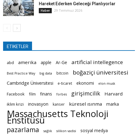
Hareket Ederken Geleceği Planlıyorlar
29 Temmuz 2026
Haber
ETİKETLER
artificial intellegence
amerika
apple
Ar-Ge
abd
boğaziçi üniversitesi
bitcoin
Best Practice Way
big data
Cambridge Üniversitesi
ekonomi
e-ticaret
elon musk
girişimcilik
Harvard
finans
Facebook
film
forbes
küresel ısınma
inovasyon
marka
iklim krizi
kanser
Massachusetts Teknoloji
Enstitüsü
pazarlama
sosyal medya
sağlık
silikon vadisi