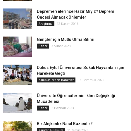
Depreme Yeterince Hazır Mıyız? Deprem
Öncesi Alınacak Önlemler
12 Kasım 2016
Araştırma
Gençler için Mutlu Olma Bilimi
3 Şubat 2023
Haber
Dokuz Eylül Üniversitesi Sokak Hayvanları için
Harekete Geçti
16 Temmuz 2022
Kampüslerden Haberler
Üniversite Öğrencilerinin İklim Değişikliği
Mücadelesi
6 Haziran 2023
Haber
Bir Alışkanlık Nasıl Kazanılır?
11 Mayıs 2023
Kariyer & Gelişim