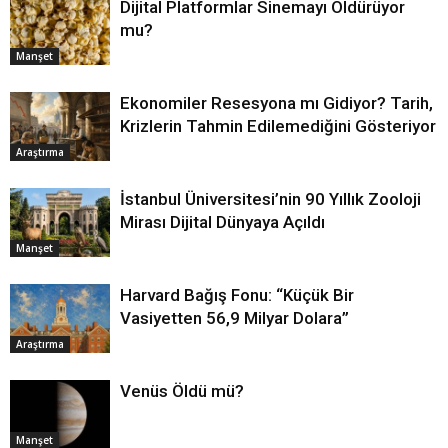
Dijital Platformlar Sinemayı Öldürüyor
mu?
Manşet
Ekonomiler Resesyona mı Gidiyor? Tarih,
Krizlerin Tahmin Edilemediğini Gösteriyor
Araştırma
İstanbul Üniversitesi’nin 90 Yıllık Zooloji
Mirası Dijital Dünyaya Açıldı
Manşet
Harvard Bağış Fonu: “Küçük Bir
Vasiyetten 56,9 Milyar Dolara”
Araştırma
Venüs Öldü mü?
Manşet