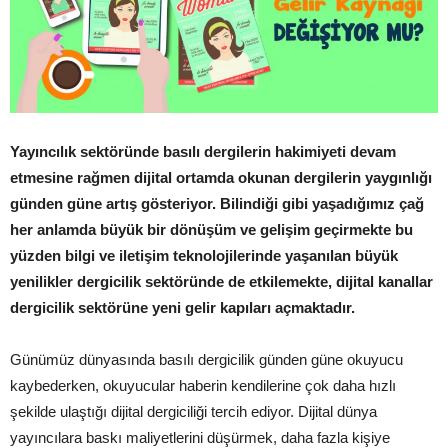
Yayıncılık sektöründe basılı dergilerin hakimiyeti devam
etmesine rağmen
dijital ortam
da okunan dergilerin yaygınlığı
günden güne artış gösteriyor. Bilindiği gibi yaşadığımız çağ
her anlamda büyük bir dönüşüm ve gelişim geçirmekte bu
yüzden bilgi ve iletişim teknolojilerinde yaşanılan büyük
yenilikler dergicilik sektöründe de etkilemekte, dijital kanallar
dergicilik sektörüne yeni gelir kapıları açmaktadır.
Günümüz dünyasında basılı dergicilik günden güne okuyucu
kaybederken, okuyucular haberin kendilerine çok daha hızlı
şekilde ulaştığı dijital dergiciliği tercih ediyor. Dijital dünya
yayıncılara baskı maliyetlerini düşürmek, daha fazla kişiye