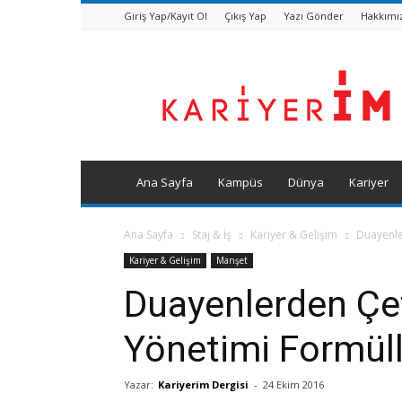
Giriş Yap/Kayıt Ol
Çıkış Yap
Yazı Gönder
Hakkımı
Kariyerim
Dergisi
Ana Sayfa
Kampüs
Dünya
Kariyer
Ana Sayfa
Staj & İş
Kariyer & Gelişim
Duayenle
Kariyer & Gelişim
Manşet
Duayenlerden Çe
Yönetimi Formüll
Yazar:
Kariyerim Dergisi
-
24 Ekim 2016