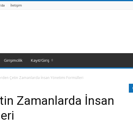
zda
İletişim
Girişimcilik
Kayıt/Giriş
rden Çetin Zamanlarda İnsan Yönetimi Formülleri
tin Zamanlarda İnsan
eri