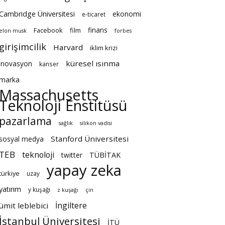
Cambridge Üniversitesi
ekonomi
e-ticaret
finans
Facebook
film
elon musk
forbes
girişimcilik
Harvard
iklim krizi
küresel ısınma
inovasyon
kanser
marka
Massachusetts
Teknoloji Enstitüsü
pazarlama
sağlık
silikon vadisi
Stanford Üniversitesi
sosyal medya
TEB
teknoloji
twitter
TÜBİTAK
yapay zeka
türkiye
uzay
yatırım
y kuşağı
z kuşağı
çin
İngiltere
ümit leblebici
İstanbul Üniversitesi
İTÜ