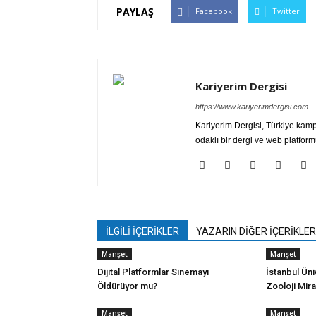
PAYLAŞ
Facebook
Twitter
Kariyerim Dergisi
https://www.kariyerimdergisi.com
Kariyerim Dergisi, Türkiye kamp
odaklı bir dergi ve web platform
İLGİLİ İÇERİKLER
YAZARIN DİĞER İÇERİKLER
Manşet
Manşet
Dijital Platformlar Sinemayı
İstanbul Üniv
Öldürüyor mu?
Zooloji Mira
Manşet
Manşet