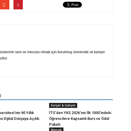
üslerinin sesi ve mecrası olmak için kurulmuş üniversite ve kariyer
udur.
İ
Kariyer & Gelişim
ersitesi’nin 90 Yıllık
İTÜ’den YKS 2026’nın İlk 1000’indeki
sı Dijital Dünyaya Açıldı
Öğrencilere Kapsamlı Burs ve Ödül
Paketi
Manşet