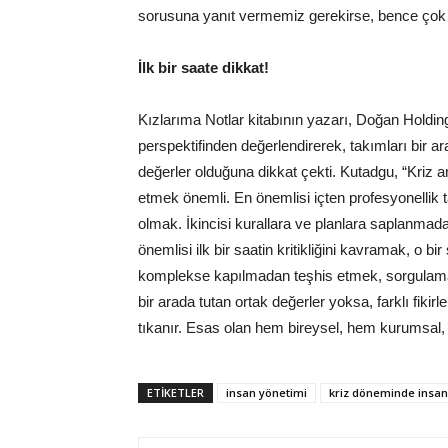
sorusuna yanıt vermemiz gerekirse, bence çok da
İlk bir saate dikkat!
Kızlarıma Notlar kitabının yazarı, Doğan Holding
perspektifinden değerlendirerek, takımları bir a
değerler olduğuna dikkat çekti. Kutadgu, “Kriz
etmek önemli. En önemlisi içten profesyonellik ta
olmak. İkincisi kurallara ve planlara saplanm
önemlisi ilk bir saatin kritikliğini kavramak, o 
komplekse kapılmadan teşhis etmek, sorgulamak.
bir arada tutan ortak değerler yoksa, farklı fikir
tıkanır. Esas olan hem bireysel, hem kurumsal,
ETİKETLER
insan yönetimi
kriz döneminde insan