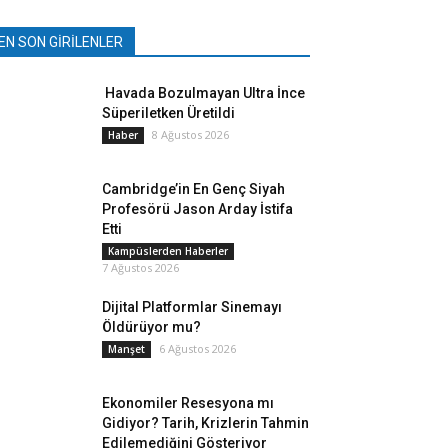
EN SON GİRİLENLER
Havada Bozulmayan Ultra İnce
Süperiletken Üretildi
8 Ağustos 2026
Haber
Cambridge’in En Genç Siyah
Profesörü Jason Arday İstifa
Etti
Kampüslerden Haberler
7 Ağustos 2026
Dijital Platformlar Sinemayı
Öldürüyor mu?
6 Ağustos 2026
Manşet
Ekonomiler Resesyona mı
Gidiyor? Tarih, Krizlerin Tahmin
Edilemediğini Gösteriyor