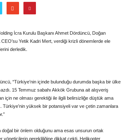
olding İcra Kurulu Başkanı Ahmet Dördüncü, Doğan
CEO’su Yetik Kadri Mert, verdiği krizli dönemlerde ele
erini derledik.
ncü, “Türkiye’nin içinde bulunduğu durumda başka bir ülke
mazdı. 15 Temmuz sabahı Akkök Grubuna ait alışveriş
için ne olması gerektiği ile ilgili belirsizliğe düştük ama
z. Türkiye’nin yüksek bir potansiyeli var ve çetin zamanlara
r.”
ının doğal bir önlem olduğunu ama esas unsurun ortak
öneticilerin gerekliliğine dikkat çekti. Helikopter