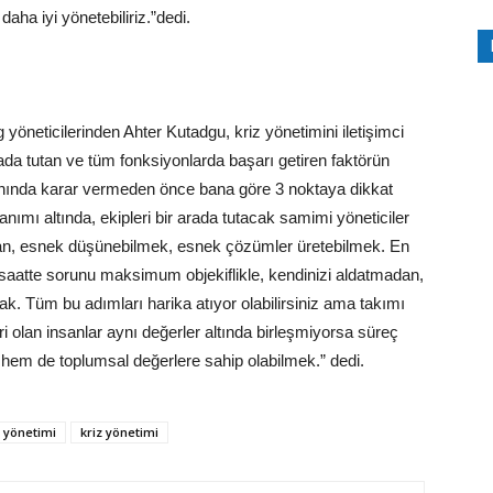
ha iyi yönetebiliriz.”dedi.
 yöneticilerinden Ahter Kutadgu, kriz yönetimini iletişimci
rada tutan ve tüm fonksiyonlarda başarı getiren faktörün
 anında karar vermeden önce bana göre 3 noktaya dikkat
nımı altında, ekipleri bir arada tutacak samimi yöneticiler
adan, esnek düşünebilmek, esnek çözümler üretebilmek. En
bir saatte sorunu maksimum objekiflikle, kendinizi aldatmadan,
 Tüm bu adımları harika atıyor olabilirsiniz ama takımı
leri olan insanlar aynı değerler altında birleşmiyorsa süreç
 hem de toplumsal değerlere sahip olabilmek.” dedi.
 yönetimi
kriz yönetimi