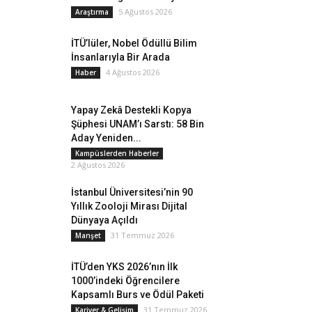
5 Ağustos 2026
Araştırma
İTÜ’lüler, Nobel Ödüllü Bilim
İnsanlarıyla Bir Arada
4 Ağustos 2026
Haber
Yapay Zekâ Destekli Kopya
Şüphesi UNAM’ı Sarstı: 58 Bin
Aday Yeniden...
Kampüslerden Haberler
2 Ağustos 2026
İstanbul Üniversitesi’nin 90
Yıllık Zooloji Mirası Dijital
Dünyaya Açıldı
31 Temmuz 2026
Manşet
İTÜ’den YKS 2026’nın İlk
1000’indeki Öğrencilere
Kapsamlı Burs ve Ödül Paketi
31 Temmuz 2026
Kariyer & Gelişim