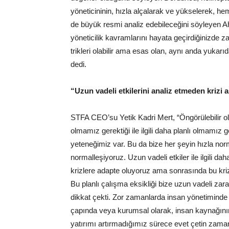
yöneticininin, hızla alçalarak ve yükselerek, he
de büyük resmi analiz edebileceğini söyleyen 
yöneticilik kavramlarını hayata geçirdiğinizde z
trikleri olabilir ama esas olan, aynı anda yuk
dedi.
“Uzun vadeli etkilerini analiz etmeden krizi 
STFA CEO’su Yetik Kadri Mert, “Öngörülebilir o
olmamız gerektiği ile ilgili daha planlı olmamız
yeteneğimiz var. Bu da bize her şeyin hızla norm
normalleşiyoruz. Uzun vadeli etkiler ile ilgili da
krizlere adapte oluyoruz ama sonrasında bu kriz
Bu planlı çalışma eksikliği bize uzun vadeli zara
dikkat çekti. Zor zamanlarda insan yönetiminde 
çapında veya kurumsal olarak, insan kaynağının
yatırımı artırmadığımız sürece evet çetin zamanl