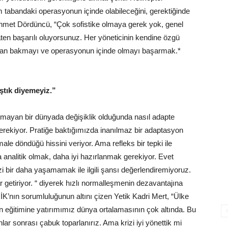
m tabandaki operasyonun içinde olabileceğini, gerektiğinde
Ahmet Dördüncü, “Çok sofistike olmaya gerek yok, genel
aten başarılı oluyorsunuz. Her yöneticinin kendine özgü
arıdan bakmayı ve operasyonun içinde olmayı başarmak.*
aştık diyemeyiz.”
lmayan bir dünyada değişiklik olduğunda nasıl adapte
 gerekiyor. Pratiğe baktığımızda inanılmaz bir adaptasyon
ale döndüğü hissini veriyor. Ama refleks bir tepki ile
ha analitik olmak, daha iyi hazırlanmak gerekiyor. Evet
i bir daha yaşamamak ile ilgili şansı değerlendiremiyoruz.
r getiriyor. “ diyerek hızlı normalleşmenin dezavantajına
İK’nın sorumluluğunun altını çizen Yetik Kadri Mert, “Ülke
 eğitimine yatırımımız dünya ortalamasının çok altında. Bu
ar sonrası çabuk toparlanırız. Ama krizi iyi yönettik mi