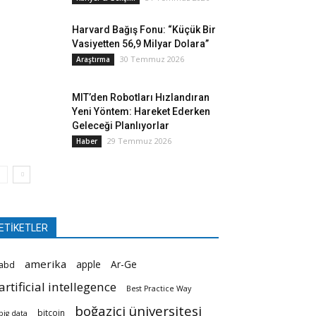
Harvard Bağış Fonu: “Küçük Bir
Vasiyetten 56,9 Milyar Dolara”
30 Temmuz 2026
Araştırma
MIT’den Robotları Hızlandıran
Yeni Yöntem: Hareket Ederken
Geleceği Planlıyorlar
29 Temmuz 2026
Haber
ETİKETLER
amerika
apple
Ar-Ge
abd
artificial intellegence
Best Practice Way
boğaziçi üniversitesi
bitcoin
big data