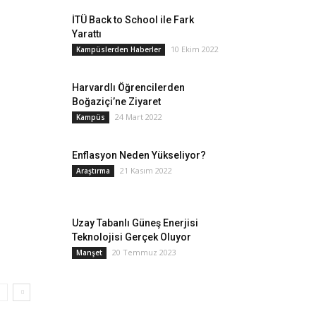
İTÜ Back to School ile Fark
Yarattı
10 Ekim 2022
Kampüslerden Haberler
Harvardlı Öğrencilerden
Boğaziçi’ne Ziyaret
24 Mart 2022
Kampüs
Enflasyon Neden Yükseliyor?
21 Kasım 2022
Araştırma
Uzay Tabanlı Güneş Enerjisi
Teknolojisi Gerçek Oluyor
20 Temmuz 2023
Manşet