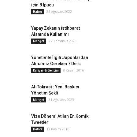
için 8 İpucu
26 Ağustos 2022
Haber
Yapay Zekanın İstihbarat
Alanında Kullanımı
27 Temmuz 2023
Manşet
Yönetimle İlgili Japonlardan
Almamız Gereken 7 Ders
8 Kasım 2016
Kariyer & Gelişim
AI-Tokrasi : Yeni Baskıcı
Yönetim Şekli
31 Ağustos 2023
Manşet
Vize Dönemi Atılan En Komik
Tweetler
13 Kasım 2016
Haber