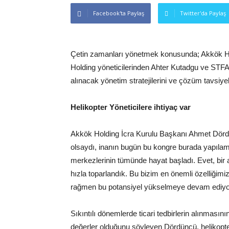
Facebook'ta Paylaş
Twitter'da Paylaş
Çetin zamanları yönetmek konusunda; Akkök H
Holding yöneticilerinden Ahter Kutadgu ve STFA 
alınacak yönetim stratejilerini ve çözüm tavsiyel
Helikopter Yöneticilere ihtiyaç var
Akkök Holding İcra Kurulu Başkanı Ahmet Dördü
olsaydı, inanın bugün bu kongre burada yapıla
merkezlerinin tümünde hayat başladı. Evet, bir an 
hızla toparlandık. Bu bizim en önemli özelliğimi
rağmen bu potansiyel yükselmeye devam ediyo
Sıkıntılı dönemlerde ticari tedbirlerin alınmas
değerler olduğunu söyleyen Dördüncü, helikopter y