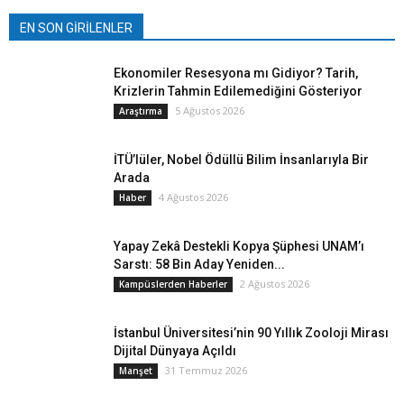
EN SON GİRİLENLER
Ekonomiler Resesyona mı Gidiyor? Tarih,
Krizlerin Tahmin Edilemediğini Gösteriyor
5 Ağustos 2026
Araştırma
İTÜ’lüler, Nobel Ödüllü Bilim İnsanlarıyla Bir
Arada
4 Ağustos 2026
Haber
Yapay Zekâ Destekli Kopya Şüphesi UNAM’ı
Sarstı: 58 Bin Aday Yeniden...
2 Ağustos 2026
Kampüslerden Haberler
İstanbul Üniversitesi’nin 90 Yıllık Zooloji Mirası
Dijital Dünyaya Açıldı
31 Temmuz 2026
Manşet