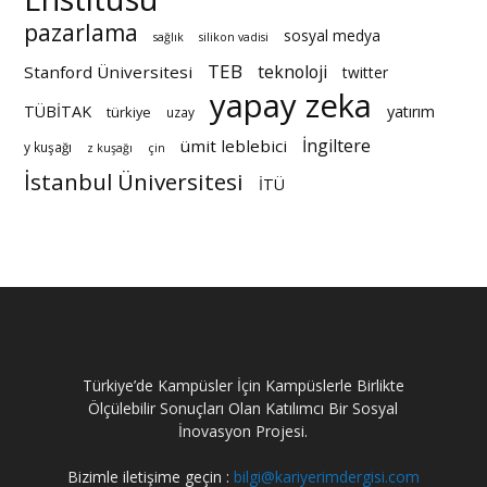
pazarlama
sosyal medya
sağlık
silikon vadisi
TEB
teknoloji
Stanford Üniversitesi
twitter
yapay zeka
TÜBİTAK
yatırım
türkiye
uzay
İngiltere
ümit leblebici
y kuşağı
z kuşağı
çin
İstanbul Üniversitesi
İTÜ
Türkiye’de Kampüsler İçin Kampüslerle Birlikte
Ölçülebilir Sonuçları Olan Katılımcı Bir Sosyal
İnovasyon Projesi.
Bizimle iletişime geçin :
bilgi@kariyerimdergisi.com