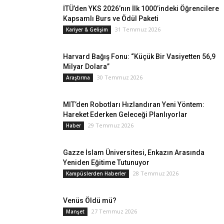
İTÜ’den YKS 2026’nın İlk 1000’indeki Öğrencilere
Kapsamlı Burs ve Ödül Paketi
31 Temmuz 2026
Kariyer & Gelişim
Harvard Bağış Fonu: “Küçük Bir Vasiyetten 56,9
Milyar Dolara”
30 Temmuz 2026
Araştırma
MIT’den Robotları Hızlandıran Yeni Yöntem:
Hareket Ederken Geleceği Planlıyorlar
29 Temmuz 2026
Haber
Gazze İslam Üniversitesi, Enkazın Arasında
Yeniden Eğitime Tutunuyor
28 Temmuz 2026
Kampüslerden Haberler
Venüs Öldü mü?
27 Temmuz 2026
Manşet