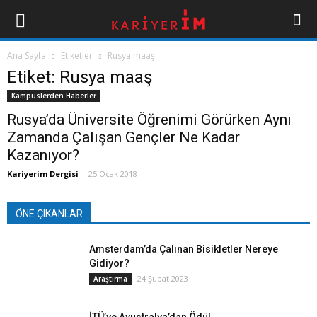
Ana Sayfa
Etiketler
Rusya maaş
Etiket: Rusya maaş
Kampüslerden Haberler
Rusya’da Üniversite Öğrenimi Görürken Aynı
Zamanda Çalışan Gençler Ne Kadar
Kazanıyor?
Kariyerim Dergisi
-
25 Ocak 2018
ÖNE ÇIKANLAR
Amsterdam’da Çalınan Bisikletler Nereye
Gidiyor?
24 Şubat 2023
Araştırma