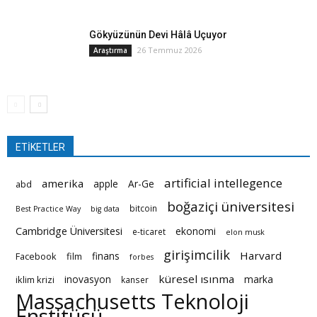
Gökyüzünün Devi Hâlâ Uçuyor
26 Temmuz 2026
Araştırma
ETİKETLER
artificial intellegence
amerika
apple
Ar-Ge
abd
boğaziçi üniversitesi
bitcoin
Best Practice Way
big data
Cambridge Üniversitesi
ekonomi
e-ticaret
elon musk
girişimcilik
Harvard
finans
Facebook
film
forbes
küresel ısınma
inovasyon
marka
iklim krizi
kanser
Massachusetts Teknoloji
Enstitüsü