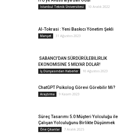
İTÜ’ye Avustralya’dan Ödül
10 Aralık 2022
İstanbul Teknik Üniversitesi
AI-Tokrasi : Yeni Baskıcı Yönetim Şekli
31 Ağustos 2023
Manşet
SABANCI’DAN SÜRDÜRÜLEBİLİRLİK
EKONOMİSİNE 5 MİLYAR DOLAR!
10 Ağustos 2023
İş Dünyasından Haberler
ChatGPT Psikolog Görevi Görebilir Mi?
9 Kasım 2023
Araştırma
Süreç Tasarımı 5.0 Müşteri Yolculuğu ile
Çalışan Yolculuğunu Birlikte Düşünmek
7 Aralık 2025
Öne Çıkanlar