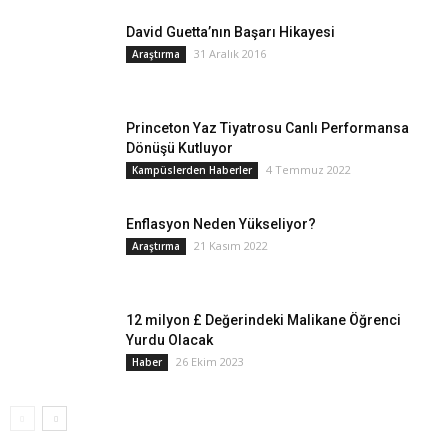
David Guetta’nın Başarı Hikayesi
31 Aralık 2016
Araştırma
Princeton Yaz Tiyatrosu Canlı Performansa
Dönüşü Kutluyor
4 Temmuz 2022
Kampüslerden Haberler
Enflasyon Neden Yükseliyor?
21 Kasım 2022
Araştırma
12 milyon £ Değerindeki Malikane Öğrenci
Yurdu Olacak
26 Ekim 2023
Haber